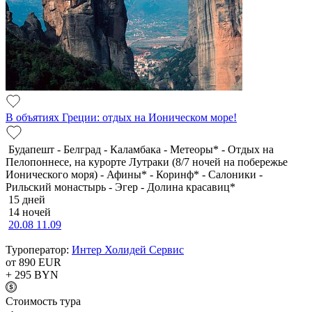
В объятиях Греции: отдых на Ионическом море!
Будапешт - Белград - Каламбака - Метеоры* - Отдых на
Пелопоннесе, на курорте Лутраки (8/7 ночей на побережье
Ионического моря) - Афины* - Коринф* - Салоники -
Рильский монастырь - Эгер - Долина красавиц*
15 дней
14 ночей
20.08
11.09
Туроператор:
Интер Холидей Сервис
от 890
EUR
+ 295
BYN
Cтоимость тура