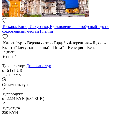
Тоскана: Вино, Искусство, Вдохновение - автобусный тур по
сокровенным местам Италии
Клагенфурт - Верона - озеро Гарда* - Флоренция – Лукка -
Кьянти* (дегустация вина) – Пиза* – Венеция – Вена
7 дней
6 ночей
Туроператор:
Дилижанс тур
от 635
EUR
+ 250
BYN
Cтоимость тура
✓
Турпродукт
от 2223
BYN
(635 EUR)
✓
Туруслуга
250
BYN