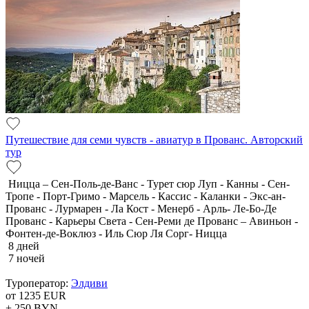
Путешествие для семи чувств - авиатур в Прованс. Авторский
тур
Ницца – Сен-Поль-де-Ванс - Турет сюр Луп - Канны - Сен-
Тропе - Порт-Гримо - Марсель - Кассис - Каланки - Экс-ан-
Прованс - Лурмарен - Ла Кост - Менерб - Арль- Ле-Бо-Де
Прованс - Карьеры Света - Сен-Реми де Прованс – Авиньон -
Фонтен-де-Воклюз - Иль Сюр Ля Сорг- Ницца
8 дней
7 ночей
Туроператор:
Элдиви
от 1235
EUR
+ 250
BYN