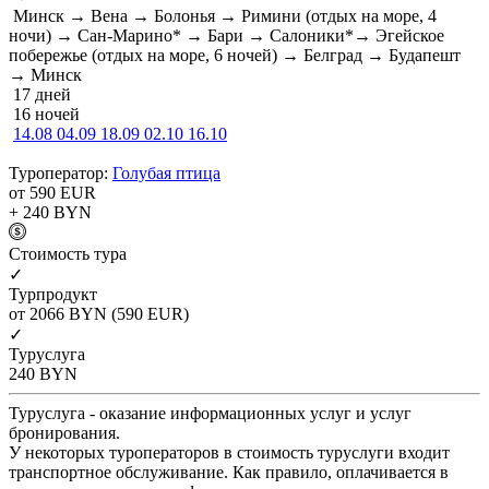
Минск → Вена → Болонья → Римини (отдых на море, 4
ночи) → Сан-Марино* → Бари → Салоники*→ Эгейское
побережье (отдых на море, 6 ночей) → Белград → Будапешт
→ Минск
17 дней
16 ночей
14.08
04.09
18.09
02.10
16.10
Туроператор:
Голубая птица
от 590
EUR
+ 240
BYN
Cтоимость тура
✓
Турпродукт
от 2066
BYN
(590 EUR)
✓
Туруслуга
240
BYN
Туруслуга - оказание информационных услуг и услуг
бронирования.
У некоторых туроператоров в стоимость туруслуги входит
транспортное обслуживание. Как правило, оплачивается в