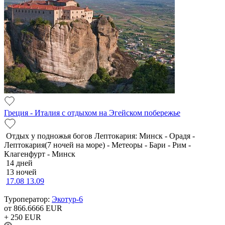
Греция - Италия с отдыхом на Эгейском побережье
Отдых у подножья богов Лептокария: Минск - Орадя -
Лептокария(7 ночей на море) - Метеоры - Бари - Рим -
Клагенфурт - Минск
14 дней
13 ночей
17.08
13.09
Туроператор:
Экотур-6
от 866.6666
EUR
+ 250
EUR