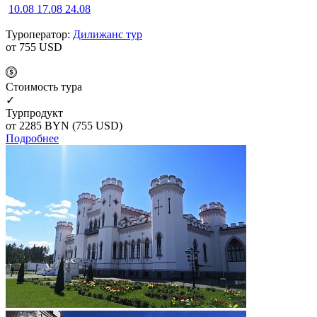
10.08
17.08
24.08
Туроператор:
Дилижанс тур
от 755
USD
Cтоимость тура
✓
Турпродукт
от 2285
BYN
(755 USD)
Подробнее