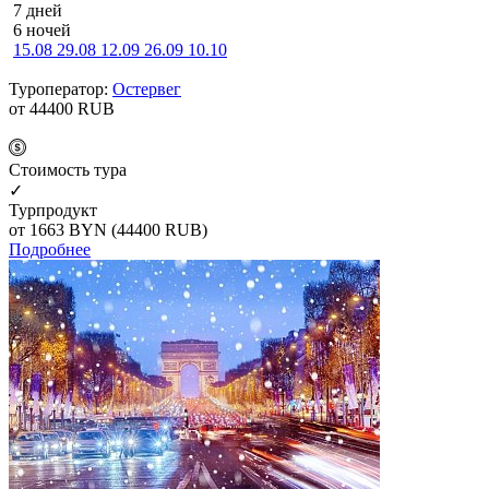
7 дней
6 ночей
15.08
29.08
12.09
26.09
10.10
Туроператор:
Остервег
от 44400
RUB
Cтоимость тура
✓
Турпродукт
от 1663
BYN
(44400 RUB)
Подробнее