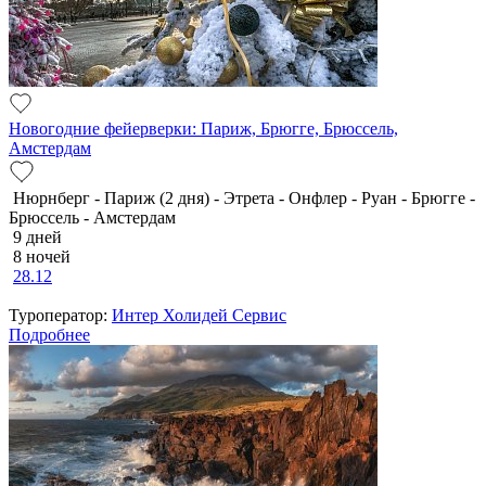
Новогодние фейерверки: Париж, Брюгге, Брюссель,
Амстердам
Нюрнберг - Париж (2 дня) - Этрета - Онфлер - Руан - Брюгге -
Брюссель - Амстердам
9 дней
8 ночей
28.12
Туроператор:
Интер Холидей Сервис
Подробнее