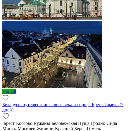
Новый
Беларусь: путешествие сквозь века и города Брест-Гомель (7
дней)
Брест-Коссово-Ружаны-Беловежская Пуща-Гродно-Лида-
Минск-Могилев-Жиличи-Красный Берег-Гомель