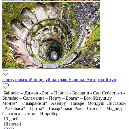
Португальский поцелуй на краю Европы. Авторский тур
Байройт – Дижон - Бон – Перигё - Биарриц - Сан Себастьян -
Бильбао – Саламанка – Порту – Брага* – Бом Жезуш ду
Монте* – Гимарайнш* - Авейру – Назаре - Обидуш -Лиссабон
–Алкобаса* – Гроты* - Томар*- мыс Рока –Синтра – Мадрид -
Сарагоса – Лион – Нюрнберг
19 дней
18 ночей