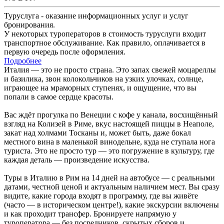
Туруслуга - оказание информационных услуг и услуг
бронирования.
У некоторых туроператоров в стоимость туруслуги входит
транспортное обслуживание. Как правило, оплачивается в
первую очередь после оформления.
Подробнее
Италия — это не просто страна. Это запах свежей моцареллы
и базилика, звон колокольчиков на узких улочках, солнце,
играющее на мраморных ступенях, и ощущение, что вы
попали в самое сердце красоты.
Вас ждёт прогулка по Венеции с кофе у канала, восхищённый
взгляд на Колизей в Риме, вкус настоящей пиццы в Неаполе,
закат над холмами Тосканы и, может быть, даже бокал
местного вина в маленькой винодельне, куда не ступала нога
туриста. Это не просто тур — это погружение в культуру, где
каждая деталь — произведение искусства.
Туры в Италию в Рим на 14 дней на автобусе — с реальными
датами, честной ценой и актуальным наличием мест. Вы сразу
видите, какие города входят в программу, где вы живёте
(часто — в историческом центре!), какие экскурсии включены
и как проходит трансфер. Бронируете напрямую у
туроператора — без посредников, скрытых сборов и