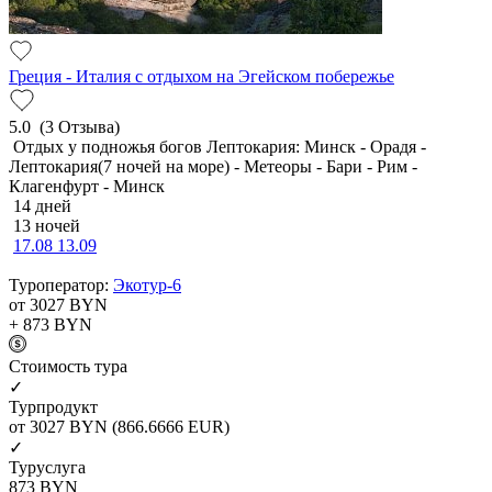
Греция - Италия с отдыхом на Эгейском побережье
5.0
(3 Отзыва)
Отдых у подножья богов Лептокария: Минск - Орадя -
Лептокария(7 ночей на море) - Метеоры - Бари - Рим -
Клагенфурт - Минск
14 дней
13 ночей
17.08
13.09
Туроператор:
Экотур-6
от 3027
BYN
+ 873
BYN
Cтоимость тура
✓
Турпродукт
от 3027
BYN
(866.6666 EUR)
✓
Туруслуга
873
BYN