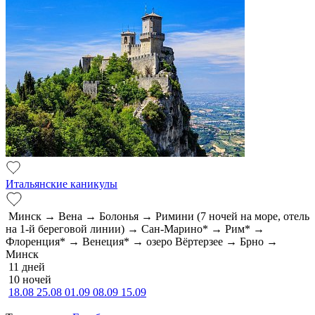
Итальянские каникулы
Минск → Вена → Болонья → Римини (7 ночей на море, отель
на 1-й береговой линии) → Сан-Марино* → Рим* →
Флоренция* → Венеция* → озеро Вёртерзее → Брно →
Минск
11 дней
10 ночей
18.08
25.08
01.09
08.09
15.09