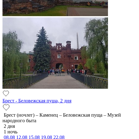
Брест - Беловежская пуща, 2 дня
Брест (ночлег) – Каменец – Беловежская пуща – Музей
народного быта
2 дня
1 ночь
08.08
12.08
15.08
19.08
22.08