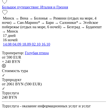
Большое путешествие: Италия и Греция
Минск → Вена → Болонья → Римини (отдых на море, 4
ночи) → Сан-Марино* → Бари → Салоники*→ Эгейское
побережье (отдых на море, 6 ночей) → Белград → Будапешт
→ Минск
17 дней
16 ночей
14.08
04.09
18.09
02.10
16.10
Туроператор:
Голубая птица
от 590
EUR
+ 240
BYN
Cтоимость тура
✓
Турпродукт
от 2061
BYN
(590 EUR)
✓
Туруслуга
240
BYN
Туруслуга - оказание информационных услуг и услуг