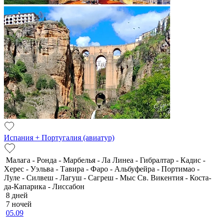
Испания + Португалия (авиатур)
Малага - Ронда - Марбелья - Ла Линеа - Гибралтар - Кадис -
Херес - Уэльва - Тавира - Фаро - Альбуфейра - Портимао -
Луле - Силвеш - Лагуш - Сагреш - Мыс Св. Викентия - Коста-
да-Капарика - Лиссабон
8 дней
7 ночей
05.09