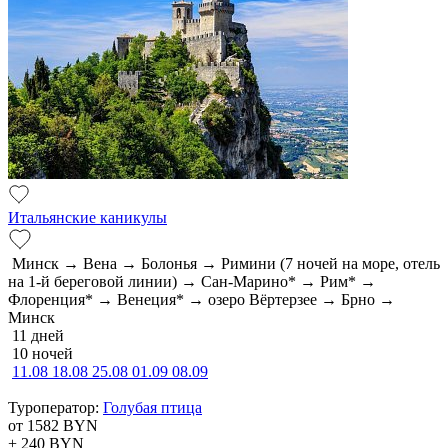
Итальянские каникулы
Минск → Вена → Болонья → Римини (7 ночей на море, отель
на 1-й береговой линии) → Сан-Марино* → Рим* →
Флоренция* → Венеция* → озеро Вёртерзее → Брно →
Минск
11 дней
10 ночей
11.08
18.08
25.08
01.09
08.09
Туроператор:
Голубая птица
от 1582
BYN
+ 240
BYN