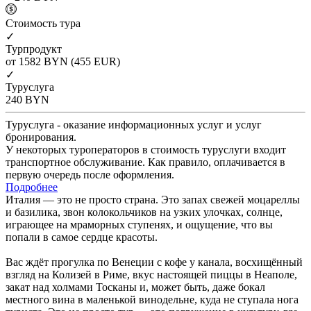
Cтоимость тура
✓
Турпродукт
от 1582
BYN
(455 EUR)
✓
Туруслуга
240
BYN
Туруслуга - оказание информационных услуг и услуг
бронирования.
У некоторых туроператоров в стоимость туруслуги входит
транспортное обслуживание. Как правило, оплачивается в
первую очередь после оформления.
Подробнее
Италия — это не просто страна. Это запах свежей моцареллы
и базилика, звон колокольчиков на узких улочках, солнце,
играющее на мраморных ступенях, и ощущение, что вы
попали в самое сердце красоты.
Вас ждёт прогулка по Венеции с кофе у канала, восхищённый
взгляд на Колизей в Риме, вкус настоящей пиццы в Неаполе,
закат над холмами Тосканы и, может быть, даже бокал
местного вина в маленькой винодельне, куда не ступала нога