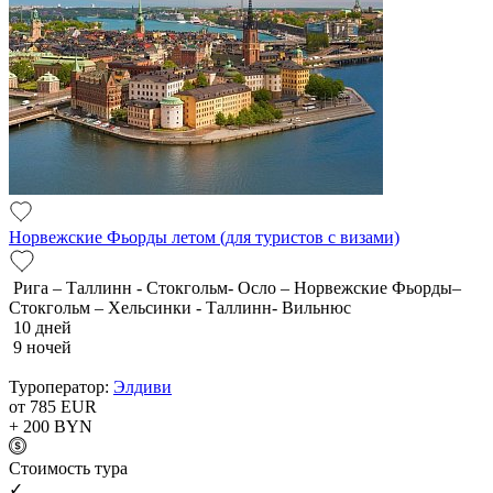
Норвежские Фьорды летом (для туристов с визами)
Рига – Таллинн - Стокгольм- Осло – Норвежские Фьорды–
Стокгольм – Хельсинки - Таллинн- Вильнюс
10 дней
9 ночей
Туроператор:
Элдиви
от 785
EUR
+ 200
BYN
Cтоимость тура
✓