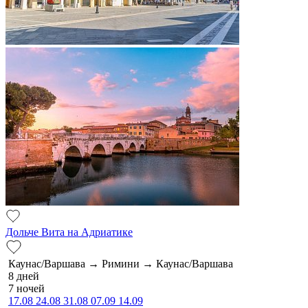
Дольче Вита на Адриатике
Каунас/Варшава → Римини → Каунас/Варшава
8 дней
7 ночей
17.08
24.08
31.08
07.09
14.09