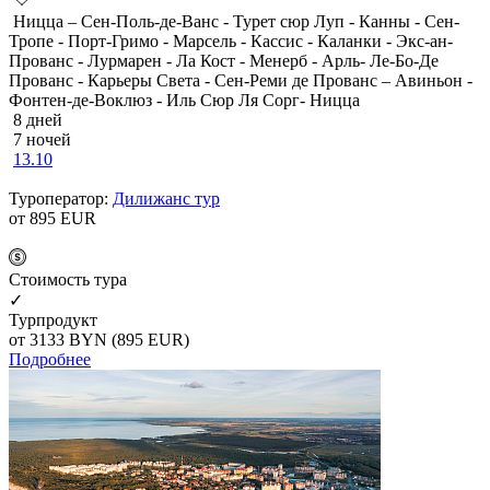
Ницца – Сен-Поль-де-Ванс - Турет сюр Луп - Канны - Сен-
Тропе - Порт-Гримо - Марсель - Кассис - Каланки - Экс-ан-
Прованс - Лурмарен - Ла Кост - Менерб - Арль- Ле-Бо-Де
Прованс - Карьеры Света - Сен-Реми де Прованс – Авиньон -
Фонтен-де-Воклюз - Иль Сюр Ля Сорг- Ницца
8 дней
7 ночей
13.10
Туроператор:
Дилижанс тур
от 895
EUR
Cтоимость тура
✓
Турпродукт
от 3133
BYN
(895 EUR)
Подробнее