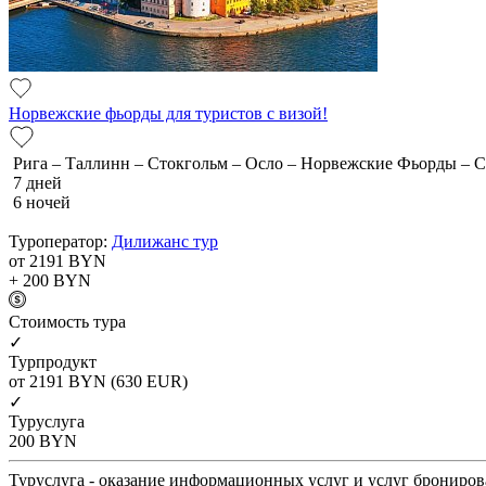
Норвежские фьорды для туристов с визой!
Рига – Таллинн – Стокгольм – Осло – Норвежские Фьорды – 
7 дней
6 ночей
Туроператор:
Дилижанс тур
от 2191
BYN
+ 200
BYN
Cтоимость тура
✓
Турпродукт
от 2191
BYN
(630 EUR)
✓
Туруслуга
200
BYN
Туруслуга - оказание информационных услуг и услуг брониров