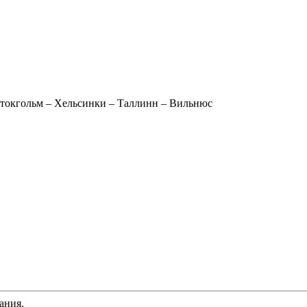
Стокгольм – Хельсинки – Таллинн – Вильнюс
ания.