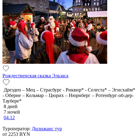
Рождественская сказка Эльзаса
Дрезден – Мец – Страсбург - Риквир* - Селеста* – Эгисхайм*
- Оберне – Кольмар – Цюрих – Нюрнберг – Ротенбург-об-дер-
Таубере*
8 дней
7 ночей
04.12
Туроператор:
Дилижанс тур
от 2253
BYN