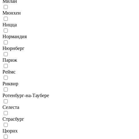
Милан
Мюнхен
Ницца
Нормандия
Нюрнберг
Париж
Реймс
Риквир
Ротенбург-на-Таубере
Селеста
Страсбург
Цюрих