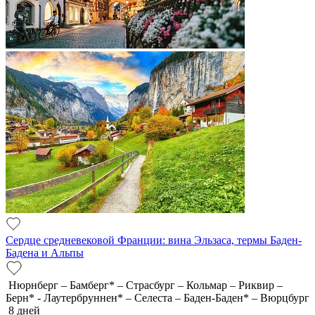
Сердце средневековой Франции: вина Эльзаса, термы Баден-
Бадена и Альпы
Нюрнберг – Бамберг* – Страсбург – Кольмар – Риквир –
Берн* - Лаутербруннен* – Селеста – Баден-Баден* – Вюрцбург
8 дней