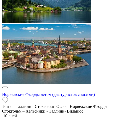
Норвежские Фьорды летом (для туристов с визами)
Рига – Таллинн - Стокгольм- Осло – Норвежские Фьорды–
Стокгольм – Хельсинки - Таллинн- Вильнюс
10 дней