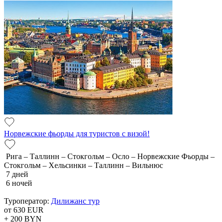
Норвежские фьорды для туристов с визой!
Рига – Таллинн – Стокгольм – Осло – Норвежские Фьорды –
Стокгольм – Хельсинки – Таллинн – Вильнюс
7 дней
6 ночей
Туроператор:
Дилижанс тур
от 630
EUR
+ 200
BYN