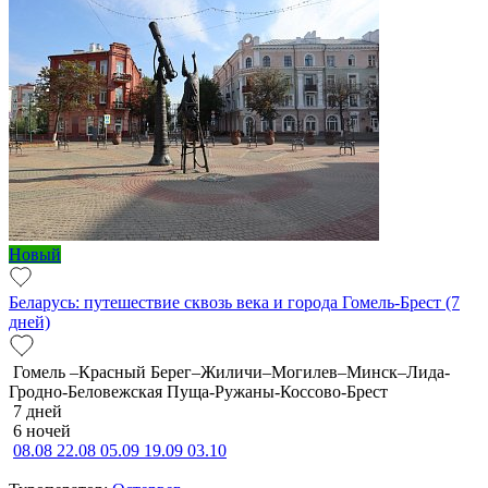
Новый
Беларусь: путешествие сквозь века и города Гомель-Брест (7
дней)
Гомель –Красный Берег–Жиличи–Могилев–Минск–Лида-
Гродно-Беловежская Пуща-Ружаны-Коссово-Брест
7 дней
6 ночей
08.08
22.08
05.09
19.09
03.10