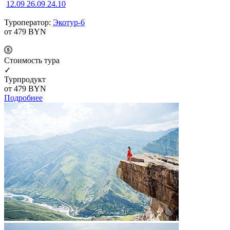
12.09
26.09
24.10
Туроператор:
Экотур-6
от 479
BYN
Cтоимость тура
✓
Турпродукт
от 479
BYN
Подробнее