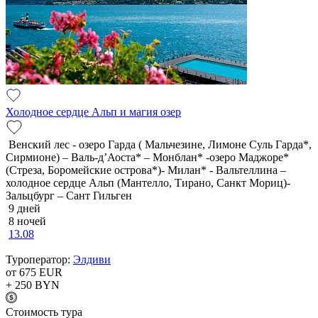
Холодное сердце Альп и магия озер
Венский лес - озеро Гарда ( Мальчезине, Лимоне Суль Гарда*,
Сирмионе) – Валь-д’Аоста* – Монблан* -озеро Маджоре*
(Стреза, Боромейские острова*)- Милан* - Вальтеллина –
холодное сердце Альп (Мантелло, Тирано, Санкт Мориц)-
Зальцбург – Сант Гильген
9 дней
8 ночей
13.08
Туроператор:
Элдиви
от 675
EUR
+ 250
BYN
Cтоимость тура