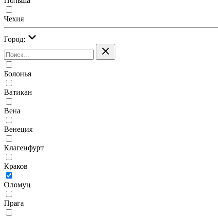
Польша
Чехия
Город:
Болонья
Ватикан
Вена
Венеция
Клагенфурт
Краков
Оломуц
Прага