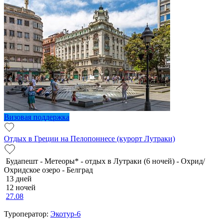
Визовая поддержка
Отдых в Греции на Пелопоннесе (курорт Лутраки)
Будапешт - Метеоры* - отдых в Лутраки (6 ночей) - Охрид/
Охридское озеро - Белград
13 дней
12 ночей
27.08
Туроператор:
Экотур-6