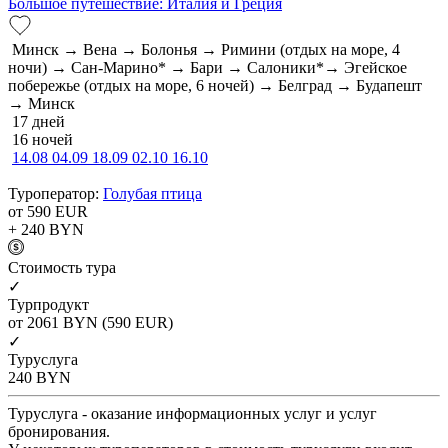
Большое путешествие: Италия и Греция
Минск → Вена → Болонья → Римини (отдых на море, 4
ночи) → Сан-Марино* → Бари → Салоники*→ Эгейское
побережье (отдых на море, 6 ночей) → Белград → Будапешт
→ Минск
17 дней
16 ночей
14.08
04.09
18.09
02.10
16.10
Туроператор:
Голубая птица
от 590
EUR
+ 240
BYN
Cтоимость тура
✓
Турпродукт
от 2061
BYN
(590 EUR)
✓
Туруслуга
240
BYN
Туруслуга - оказание информационных услуг и услуг
бронирования.