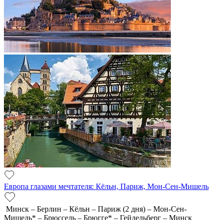
Европа глазами мечтателя: Кёльн, Париж, Мон-Сен-Мишель
Минск – Берлин – Кёльн – Париж (2 дня) – Мон-Сен-
Мишель* – Брюссель – Брюгге* – Гейдельберг – Минск