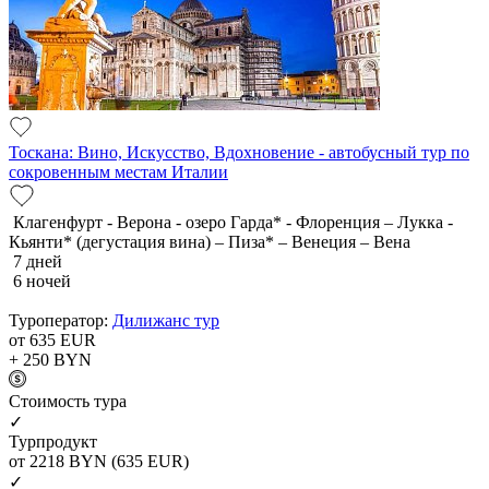
Тоскана: Вино, Искусство, Вдохновение - автобусный тур по
сокровенным местам Италии
Клагенфурт - Верона - озеро Гарда* - Флоренция – Лукка -
Кьянти* (дегустация вина) – Пиза* – Венеция – Вена
7 дней
6 ночей
Туроператор:
Дилижанс тур
от 635
EUR
+ 250
BYN
Cтоимость тура
✓
Турпродукт
от 2218
BYN
(635 EUR)
✓