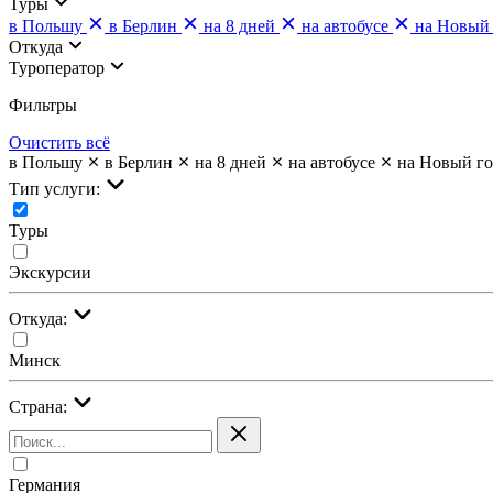
Туры
в Польшу
в Берлин
на 8 дней
на автобусе
на Новый
Откуда
Туроператор
Фильтры
Очистить всё
в Польшу
в Берлин
на 8 дней
на автобусе
на Новый г
Тип услуги:
Туры
Экскурсии
Откуда:
Минск
Страна:
Германия