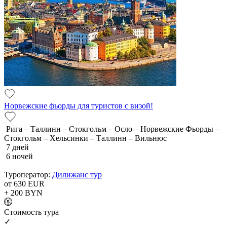
Норвежские фьорды для туристов с визой!
Рига – Таллинн – Стокгольм – Осло – Норвежские Фьорды –
Стокгольм – Хельсинки – Таллинн – Вильнюс
7 дней
6 ночей
Туроператор:
Дилижанс тур
от 630
EUR
+ 200
BYN
Cтоимость тура
✓