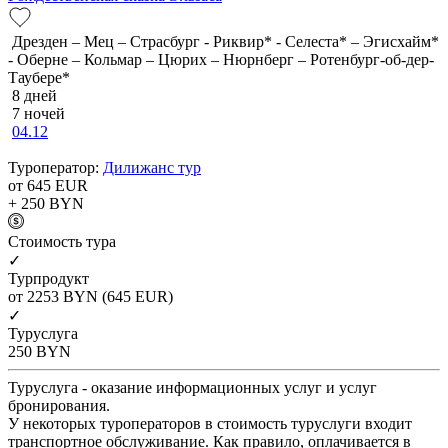
Дрезден – Мец – Страсбург - Риквир* - Селеста* – Эгисхайм*
- Оберне – Кольмар – Цюрих – Нюрнберг – Ротенбург-об-дер-
Таубере*
8 дней
7 ночей
04.12
Туроператор:
Дилижанс тур
от 645
EUR
+ 250
BYN
Cтоимость тура
✓
Турпродукт
от 2253
BYN
(645 EUR)
✓
Туруслуга
250
BYN
Туруслуга - оказание информационных услуг и услуг
бронирования.
У некоторых туроператоров в стоимость туруслуги входит
транспортное обслуживание. Как правило, оплачивается в