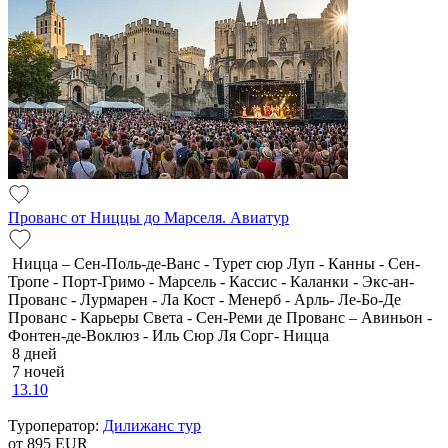
Прованс от Ниццы до Марселя. Авиатур
Ницца – Сен-Поль-де-Ванс - Турет сюр Луп - Канны - Сен-
Тропе - Порт-Гримо - Марсель - Кассис - Каланки - Экс-ан-
Прованс - Лурмарен - Ла Кост - Менерб - Арль- Ле-Бо-Де
Прованс - Карьеры Света - Сен-Реми де Прованс – Авиньон -
Фонтен-де-Воклюз - Иль Сюр Ля Сорг- Ницца
8 дней
7 ночей
13.10
Туроператор:
Дилижанс тур
от 895
EUR