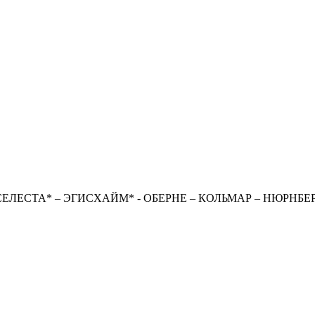
- СЕЛЕСТА* – ЭГИСХАЙМ* - ОБЕРНЕ – КОЛЬМАР – НЮРНБЕР