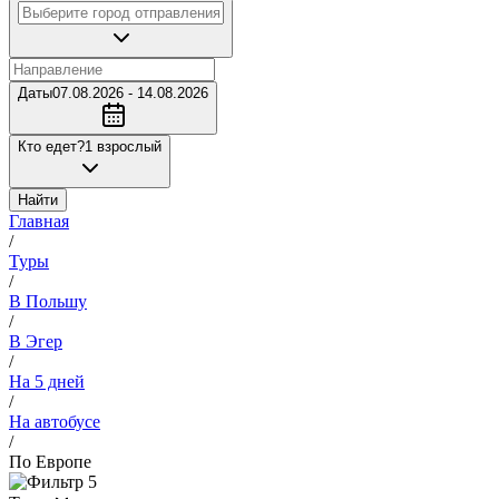
Даты
07.08.2026 - 14.08.2026
Кто едет?
1 взрослый
Найти
Главная
/
Туры
/
В Польшу
/
В Эгер
/
На 5 дней
/
На автобусе
/
По Европе
5