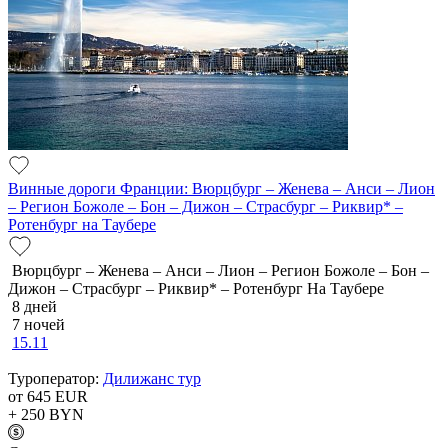
Винные дороги Франции: Вюрцбург – Женева – Анси – Лион
– Регион Божоле – Бон – Дижон – Страсбург – Риквир* –
Ротенбург на Таубере
Вюрцбург – Женева – Анси – Лион – Регион Божоле – Бон –
Дижон – Страсбург – Риквир* – Ротенбург На Таубере
8 дней
7 ночей
15.11
Туроператор:
Дилижанс тур
от 645
EUR
+ 250
BYN