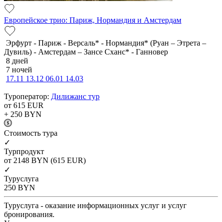
Европейское трио: Париж, Нормандия и Амстердам
Эрфурт - Париж - Версаль* - Нормандия* (Руан – Этрета –
Дувиль) - Амстердам – Зансе Сханс* - Ганновер
8 дней
7 ночей
17.11
13.12
06.01
14.03
Туроператор:
Дилижанс тур
от 615
EUR
+ 250
BYN
Cтоимость тура
✓
Турпродукт
от 2148
BYN
(615 EUR)
✓
Туруслуга
250
BYN
Туруслуга - оказание информационных услуг и услуг
бронирования.