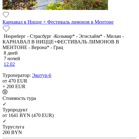
Карнавал в Ницце + Фестиваль лимонов в Ментоне
Нюрнберг - Страсбург -Кольмар* - Эгисхайм* - Милан -
КАРНАВАЛ В НИЦЦЕ+ФЕСТИВАЛЬ ЛИМОНОВ В
МЕНТОНЕ - Верона* - Грац
8 дней
7 ночей
12.02
Туроператор:
Экотур-6
от 470
EUR
+ 200
EUR
Cтоимость тура
✓
Турпродукт
от 1641
BYN
(470 EUR)
✓
Туруслуга
200
BYN