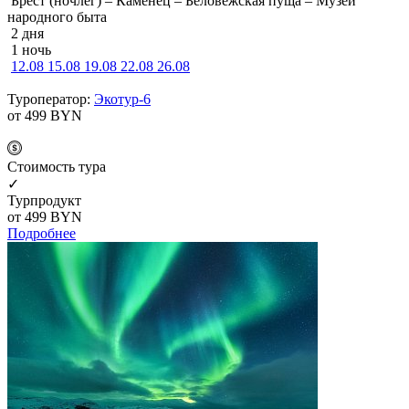
Брест (ночлег) – Каменец – Беловежская пуща – Музей
народного быта
2 дня
1 ночь
12.08
15.08
19.08
22.08
26.08
Туроператор:
Экотур-6
от 499
BYN
Cтоимость тура
✓
Турпродукт
от 499
BYN
Подробнее