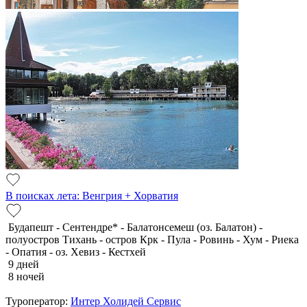
В поисках лета: Венгрия + Хорватия
Будапешт - Сентендре* - Балатонсемеш (оз. Балатон) -
полуостров Тихань - остров Крк - Пула - Ровинь - Хум - Риека
- Опатия - оз. Хевиз - Кестхей
9 дней
8 ночей
Туроператор:
Интер Холидей Сервис