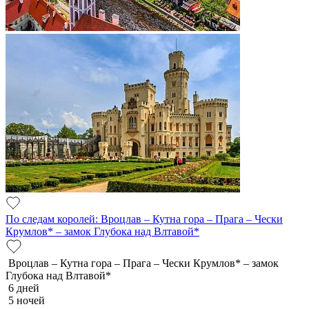
По следам королей: Вроцлав – Кутна гора – Прага – Чески
Крумлов* – замок Глубока над Влтавой*
Вроцлав – Кутна гора – Прага – Чески Крумлов* – замок
Глубока над Влтавой*
6 дней
5 ночей