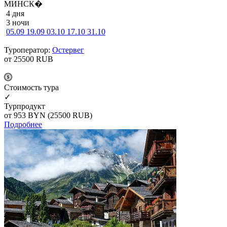
МИНСК�
4 дня
3 ночи
05.09
19.09
03.10
17.10
31.10
Туроператор:
Остервег
от 25500
RUB
Cтоимость тура
✓
Турпродукт
от 953
BYN
(25500 RUB)
Подробнее