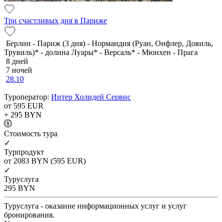
Три счастливых дня в Париже
Берлин - Париж (3 дня) - Нормандия (Руан, Онфлер, Довиль,
Трувиль)* - долина Луары* - Версаль* - Мюнхен - Прага
8 дней
7 ночей
28.10
Туроператор:
Интер Холидей Сервис
от 595
EUR
+ 295
BYN
Cтоимость тура
✓
Турпродукт
от 2083
BYN
(595 EUR)
✓
Туруслуга
295
BYN
Туруслуга - оказание информационных услуг и услуг
бронирования.