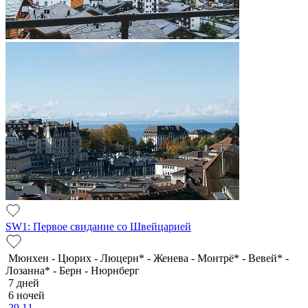
SW1: Первое свидание со Швейцарией
Мюнхен - Цюрих - Люцерн* - Женева - Монтрё* - Вевей* -
Лозанна* - Берн - Нюрнберг
7 дней
6 ночей
29.11