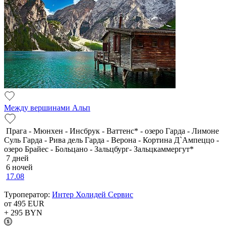
Между вершинами Альп
Прага - Мюнхен - Инсбрук - Ваттенс* - озеро Гарда - Лимоне
Суль Гарда - Рива дель Гарда - Верона - Кортина Д`Ампеццо -
озеро Брайес - Больцано - Зальцбург- Зальцкаммергут*
7 дней
6 ночей
17.08
Туроператор:
Интер Холидей Сервис
от 495
EUR
+ 295
BYN