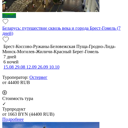
Новый
Беларусь: путешествие сквозь века и города Брест-Гомель (7
дней)
Брест-Коссово-Ружаны-Беловежская Пуща-Гродно-Лида-
Минск-Могилев-Жиличи-Красный Берег-Гомель
7 дней
6 ночей
15.08
29.08
12.09
26.09
10.10
Туроператор:
Остервег
от 44400
RUB
Cтоимость тура
✓
Турпродукт
от 1663
BYN
(44400 RUB)
Подробнее