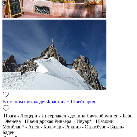
В полном шоколаде: Франция + Швейцария
Прага - Люцерн - Интерлакен - долина Лаутербруннен - Берн
- Женева - Швейцарская Ривьера + Ивуар* - Шамони -
Монблан* - Анси - Кольмар - Риквир - Страсбург - Баден-
Баден