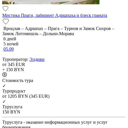
Мистика Праги, лабиринт Адршпаха и блеск граната
Вроцлав – Адршпах – Прага – Турнов и Замок Сихров –
Замок Литомишль – Дольни-Морава
6 дней
5 ночей
05.09
Туроператор:
Элдиви
от 345
EUR
+ 150
BYN
Cтоимость тура
✓
Турпродукт
от 1205
BYN
(345 EUR)
✓
Туруслуга
150
BYN
Туруслуга - оказание информационных услуг и услуг
бронирования.