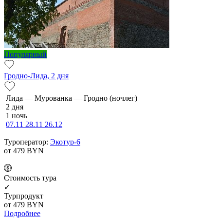
Популярный
Гродно-Лида, 2 дня
Ли­да — Мурованка — Грод­но (ночлег)
2 дня
1 ночь
07.11
28.11
26.12
Туроператор:
Экотур-6
от 479
BYN
Cтоимость тура
✓
Турпродукт
от 479
BYN
Подробнее