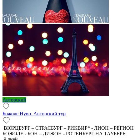
Авторский
Божоле Нуво. Авторский тур
ВЮРЦБУРГ – СТРАСБУРГ – РИКВИР* - ЛИОН – РЕГИОН
БОЖОЛЕ - БОН – ДИЖОН - РОТЕНБУРГ НА ТАУБЕРЕ
9 дней