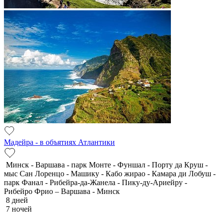
Мадейра - в объятиях Атлантики
Минск - Варшава - парк Монте - Фуншал - Порту да Круш -
мыс Сан Лоренцо - Машику - Кабо жирао - Камара ди Лобуш -
парк Фанал - Рибейра-да-Жанела - Пику-ду-Ариейру -
Рибейро Фрио – Варшава - Минск
8 дней
7 ночей