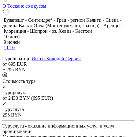
О Тоскане со вкусом
Будапешт - Сентендре* - Грац - регион Кьянти - Сиена -
долина Валь д Орча (Монтепульчано, Пьенца) - Ареццо -
Флоренция - Шопрон - оз. Хевиз - Кестхей
10 дней
9 ночей
11.10
Туроператор:
Интер Холидей Сервис
от 695
EUR
+ 295
BYN
Cтоимость тура
✓
Турпродукт
от 2433
BYN
(695 EUR)
✓
Туруслуга
295
BYN
Туруслуга - оказание информационных услуг и услуг
бронирования.
У некоторых туроператоров в стоимость туруслуги входит