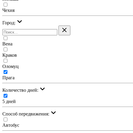
Чехия
Город:
Вена
Краков
Оломуц
Прага
Количество дней:
5 дней
Cпособ передвижения:
Автобус