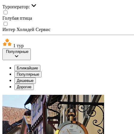
Туроператор:
Голубая птица
Интер Холидей Сервис
1 тур
Популярные
Ближайшие
Популярные
Дешевые
Дорогие