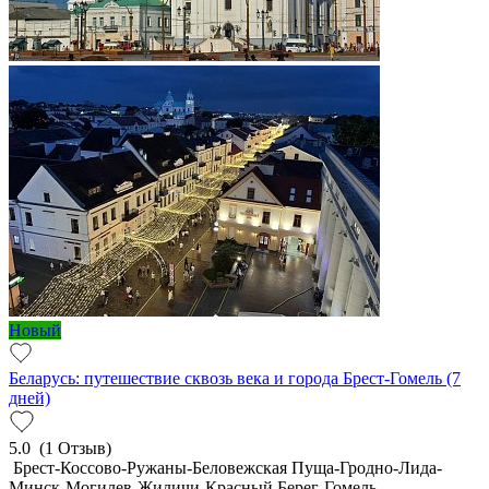
Новый
Беларусь: путешествие сквозь века и города Брест-Гомель (7
дней)
5.0
(1 Отзыв)
Брест-Коссово-Ружаны-Беловежская Пуща-Гродно-Лида-
Минск-Могилев-Жиличи-Красный Берег-Гомель