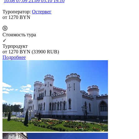
10.08
07.09
21.09
05.10
19.10
Туроператор:
Остервег
от 1270
BYN
Cтоимость тура
✓
Турпродукт
от 1270
BYN
(33900 RUB)
Подробнее