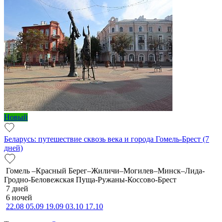
Новый
Беларусь: путешествие сквозь века и города Гомель-Брест (7
дней)
Гомель –Красный Берег–Жиличи–Могилев–Минск–Лида-
Гродно-Беловежская Пуща-Ружаны-Коссово-Брест
7 дней
6 ночей
22.08
05.09
19.09
03.10
17.10