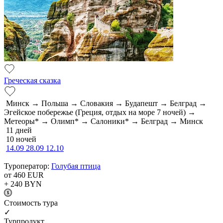
Греческая сказка
Минск → Польша → Словакия → Будапешт → Белград →
Эгейское побережье (Греция, отдых на море 7 ночей) →
Метеоры* → Олимп* → Салоники* → Белград → Минск
11 дней
10 ночей
14.09
28.09
12.10
Туроператор:
Голубая птица
от 460
EUR
+ 240
BYN
Cтоимость тура
✓
Турпродукт