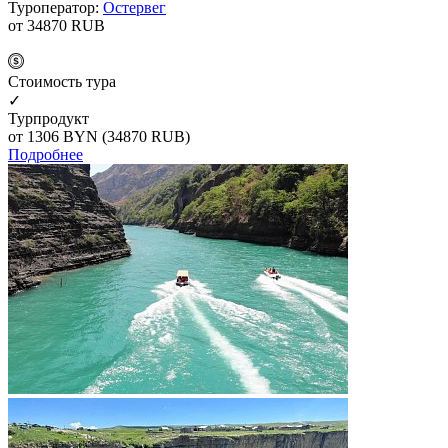
Туроператор:
Остервег
от 34870
RUB
Cтоимость тура
✓
Турпродукт
от 1306
BYN
(34870 RUB)
Подробнее