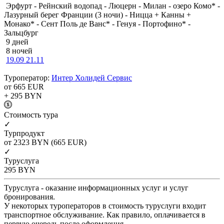
Эрфурт - Рейнский водопад - Люцерн - Милан - озеро Комо* -
Лазурный берег Франции (3 ночи) - Ницца + Канны +
Монако* - Сент Поль де Ванс* - Генуя - Портофино* -
Зальцбург
9 дней
8 ночей
19.09
21.11
Туроператор:
Интер Холидей Сервис
от 665
EUR
+ 295
BYN
Cтоимость тура
✓
Турпродукт
от 2323
BYN
(665 EUR)
✓
Туруслуга
295
BYN
Туруслуга - оказание информационных услуг и услуг
бронирования.
У некоторых туроператоров в стоимость туруслуги входит
транспортное обслуживание. Как правило, оплачивается в
первую очередь после оформления.