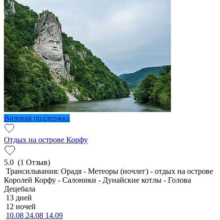
Визовая поддержка
Отдых на острове Корфу
5.0
(1 Отзыв)
Трансильвания: Орадя - Метеоры (ночлег) - отдых на острове
Королей Корфу - Салоники - Дунайские котлы - Голова
Децебала
13 дней
12 ночей
10.08
24.08
14.09