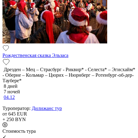
Рождественская сказка Эльзаса
Дрезден – Мец – Страсбург - Риквир* - Селеста* – Эгисхайм*
- Оберне – Кольмар – Цюрих – Нюрнберг – Ротенбург-об-дер-
Таубере*
8 дней
7 ночей
04.12
Туроператор:
Дилижанс тур
от 645
EUR
+ 250
BYN
Cтоимость тура
✓