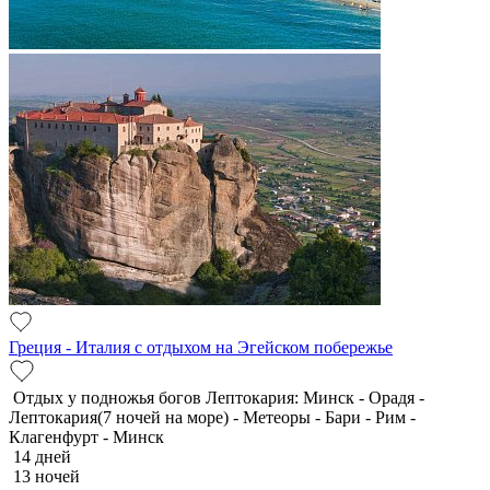
Греция - Италия с отдыхом на Эгейском побережье
Отдых у подножья богов Лептокария: Минск - Орадя -
Лептокария(7 ночей на море) - Метеоры - Бари - Рим -
Клагенфурт - Минск
14 дней
13 ночей