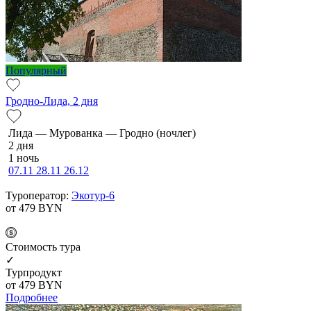
Популярный
Гродно-Лида, 2 дня
Ли­да — Мурованка — Грод­но (ночлег)
2 дня
1 ночь
07.11
28.11
26.12
Туроператор:
Экотур-6
от 479
BYN
Cтоимость тура
✓
Турпродукт
от 479
BYN
Подробнее