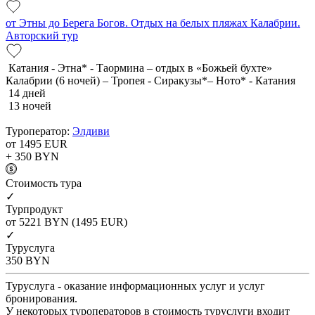
от Этны до Берега Богов. Отдых на белых пляжах Калабрии.
Авторский тур
Катания - Этна* - Таормина – отдых в «Божьей бухте»
Калабрии (6 ночей) – Тропея - Сиракузы*– Ното* - Катания
14 дней
13 ночей
Туроператор:
Элдиви
от 1495
EUR
+ 350
BYN
Cтоимость тура
✓
Турпродукт
от 5221
BYN
(1495 EUR)
✓
Туруслуга
350
BYN
Туруслуга - оказание информационных услуг и услуг
бронирования.
У некоторых туроператоров в стоимость туруслуги входит