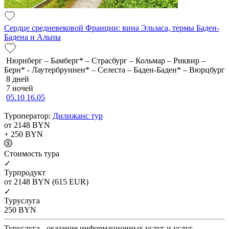
Сердце средневековой Франции: вина Эльзаса, термы Баден-
Бадена и Альпы
Нюрнберг – Бамберг* – Страсбург – Кольмар – Риквир –
Берн* - Лаутербруннен* – Селеста – Баден-Баден* – Вюрцбург
8 дней
7 ночей
05.10
16.05
Туроператор:
Дилижанс тур
от 2148
BYN
+ 250
BYN
Cтоимость тура
✓
Турпродукт
от 2148
BYN
(615 EUR)
✓
Туруслуга
250
BYN
Туруслуга - оказание информационных услуг и услуг