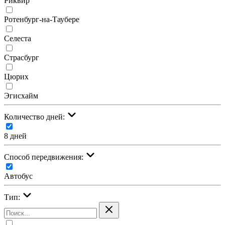
Риквир
Ротенбург-на-Таубере
Селеста
Страсбург
Цюрих
Эгисхайм
Количество дней:
8 дней
Cпособ передвижения:
Автобус
Тип: