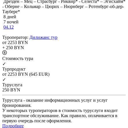
Дрезден – Мец – Страсбург - Риквир* - Селеста* – Эгисхайм*
- Оберне – Кольмар – Цюрих – Нюрнберг – Ротенбург-об-дер-
Таубере*
8 дней
7 ночей
04.12
Туроператор:
Дилижанс тур
от 2253
BYN
+ 250
BYN
Cтоимость тура
✓
Турпродукт
от 2253
BYN
(645 EUR)
✓
Туруслуга
250
BYN
Туруслуга - оказание информационных услуг и услуг
бронирования.
У некоторых туроператоров в стоимость туруслуги входит
транспортное обслуживание. Как правило, оплачивается в
первую очередь после оформления.
Подробнее