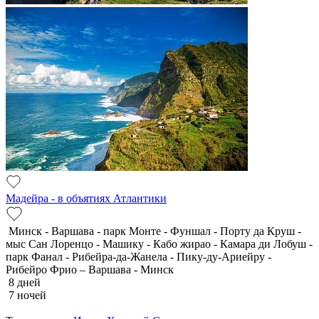
Мадейра - в объятиях Атлантики
Минск - Варшава - парк Монте - Фуншал - Порту да Круш -
мыс Сан Лоренцо - Машику - Кабо жирао - Камара ди Лобуш -
парк Фанал - Рибейра-да-Жанела - Пику-ду-Ариейру -
Рибейро Фрио – Варшава - Минск
8 дней
7 ночей