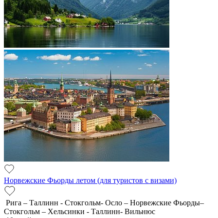
Норвежские Фьорды летом (для туристов с визами)
Рига – Таллинн - Стокгольм- Осло – Норвежские Фьорды–
Стокгольм – Хельсинки - Таллинн- Вильнюс