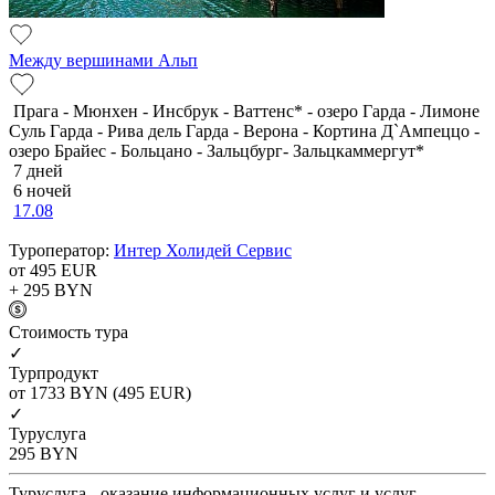
Между вершинами Альп
Прага - Мюнхен - Инсбрук - Ваттенс* - озеро Гарда - Лимоне
Суль Гарда - Рива дель Гарда - Верона - Кортина Д`Ампеццо -
озеро Брайес - Больцано - Зальцбург- Зальцкаммергут*
7 дней
6 ночей
17.08
Туроператор:
Интер Холидей Сервис
от 495
EUR
+ 295
BYN
Cтоимость тура
✓
Турпродукт
от 1733
BYN
(495 EUR)
✓
Туруслуга
295
BYN
Туруслуга - оказание информационных услуг и услуг