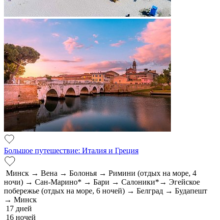
Большое путешествие: Италия и Греция
Минск → Вена → Болонья → Римини (отдых на море, 4
ночи) → Сан-Марино* → Бари → Салоники*→ Эгейское
побережье (отдых на море, 6 ночей) → Белград → Будапешт
→ Минск
17 дней
16 ночей