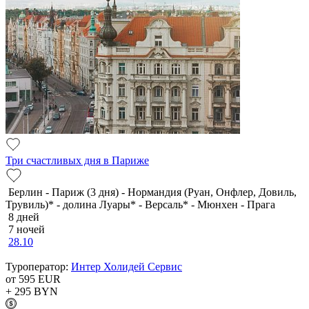
Три счастливых дня в Париже
Берлин - Париж (3 дня) - Нормандия (Руан, Онфлер, Довиль,
Трувиль)* - долина Луары* - Версаль* - Мюнхен - Прага
8 дней
7 ночей
28.10
Туроператор:
Интер Холидей Сервис
от 595
EUR
+ 295
BYN