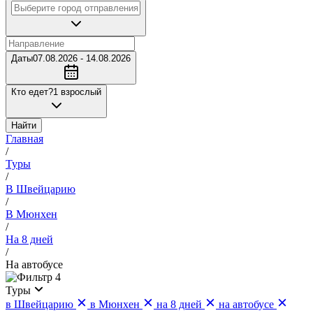
Даты
07.08.2026 - 14.08.2026
Кто едет?
1 взрослый
Найти
Главная
/
Туры
/
В Швейцарию
/
В Мюнхен
/
На 8 дней
/
На автобусе
4
Туры
в Швейцарию
в Мюнхен
на 8 дней
на автобусе