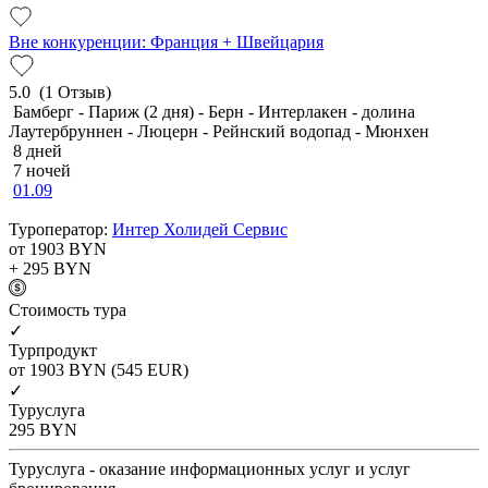
Вне конкуренции: Франция + Швейцария
5.0
(1 Отзыв)
Бамберг - Париж (2 дня) - Берн - Интерлакен - долина
Лаутербруннен - Люцерн - Рейнский водопад - Мюнхен
8 дней
7 ночей
01.09
Туроператор:
Интер Холидей Сервис
от 1903
BYN
+ 295
BYN
Cтоимость тура
✓
Турпродукт
от 1903
BYN
(545 EUR)
✓
Туруслуга
295
BYN
Туруслуга - оказание информационных услуг и услуг