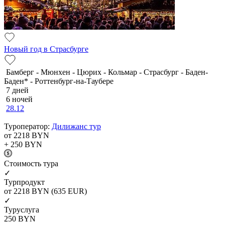
Новый год в Страсбурге
Бамберг - Мюнхен - Цюрих - Кольмар - Страсбург - Баден-
Баден* - Роттенбург-на-Таубере
7 дней
6 ночей
28.12
Туроператор:
Дилижанс тур
от 2218
BYN
+ 250
BYN
Cтоимость тура
✓
Турпродукт
от 2218
BYN
(635 EUR)
✓
Туруслуга
250
BYN