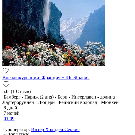
Вне конкуренции: Франция + Швейцария
5.0
(1 Отзыв)
Бамберг - Париж (2 дня) - Берн - Интерлакен - долина
Лаутербруннен - Люцерн - Рейнский водопад - Мюнхен
8 дней
7 ночей
01.09
Туроператор:
Интер Холидей Сервис
от 1903
BYN