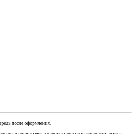
ередь после оформления.
альное наличие мест и точную цену на каждую дату выезда —