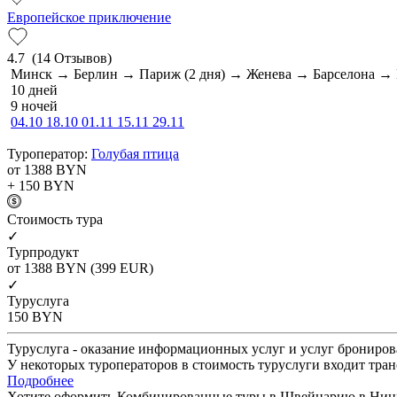
Европейское приключение
4.7
(14 Отзывов)
Минск → Берлин → Париж (2 дня) → Женева → Барселона 
10 дней
9 ночей
04.10
18.10
01.11
15.11
29.11
Туроператор:
Голубая птица
от 1388
BYN
+ 150
BYN
Cтоимость тура
✓
Турпродукт
от 1388
BYN
(399 EUR)
✓
Туруслуга
150
BYN
Туруслуга - оказание информационных услуг и услуг брониров
У некоторых туроператоров в стоимость туруслуги входит тран
Подробнее
Хотите оформить Комбинированные туры в Швейцарию в Ниццу 