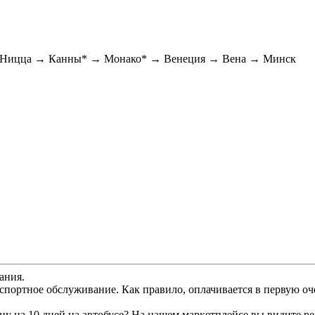
→ Ницца → Канны* → Монако* → Венеция → Вена → Минск
ания.
спортное обслуживание. Как правило, оплачивается в первую оч
на 10 дней на автобусе? На нашем маркетплейсе вы видите ре