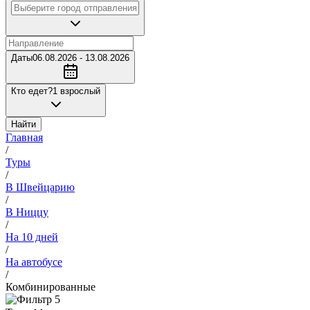
Даты
06.08.2026 - 13.08.2026
Кто едет?
1 взрослый
Найти
Главная
/
Туры
/
В Швейцарию
/
В Ниццу
/
На 10 дней
/
На автобусе
/
Комбинированные
5