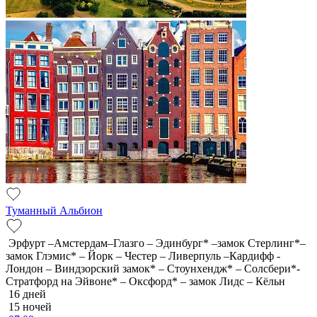
Туманный Альбион
Эрфурт –Амстердам–Глазго – Эдинбург* –замок Стерлинг*–
замок Глэмис* – Йорк – Честер – Ливерпуль –Кардифф -
Лондон – Виндзорский замок* – Стоунхендж* – Солсбери*-
Стратфорд на Эйвоне* – Оксфорд* – замок Лидс – Кёльн
16 дней
15 ночей