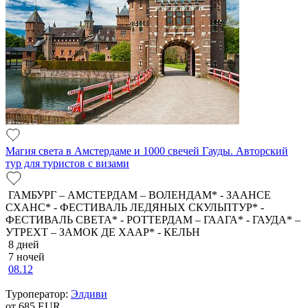
Магия света в Амстердаме и 1000 свечей Гауды. Авторский
тур для туристов с визами
ГАМБУРГ – АМСТЕРДАМ – ВОЛЕНДАМ* - ЗААНСЕ
СХАНС* - ФЕСТИВАЛЬ ЛЕДЯНЫХ СКУЛЬПТУР* -
ФЕСТИВАЛЬ СВЕТА* - РОТТЕРДАМ – ГААГА* - ГАУДА* –
УТРЕХТ – ЗАМОК ДЕ ХААР* - КЕЛЬН
8 дней
7 ночей
08.12
Туроператор:
Элдиви
от 685
EUR