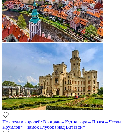
По следам королей: Вроцлав – Кутна гора – Прага – Чески
Крумлов* – замок Глубока над Влтавой*