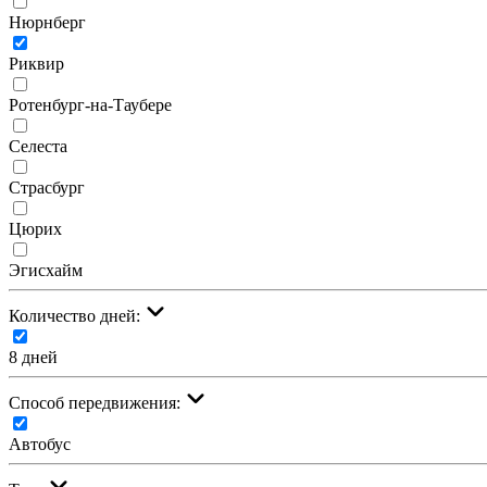
Нюрнберг
Риквир
Ротенбург-на-Таубере
Селеста
Страсбург
Цюрих
Эгисхайм
Количество дней:
8 дней
Cпособ передвижения:
Автобус