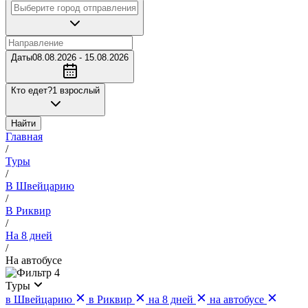
Даты
08.08.2026 - 15.08.2026
Кто едет?
1 взрослый
Найти
Главная
/
Туры
/
В Швейцарию
/
В Риквир
/
На 8 дней
/
На автобусе
4
Туры
в Швейцарию
в Риквир
на 8 дней
на автобусе