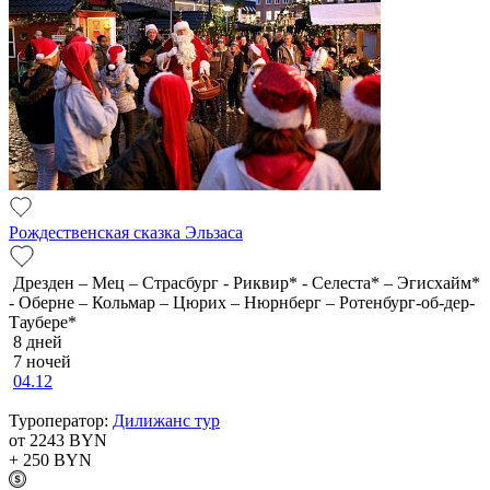
Рождественская сказка Эльзаса
Дрезден – Мец – Страсбург - Риквир* - Селеста* – Эгисхайм*
- Оберне – Кольмар – Цюрих – Нюрнберг – Ротенбург-об-дер-
Таубере*
8 дней
7 ночей
04.12
Туроператор:
Дилижанс тур
от 2243
BYN
+ 250
BYN