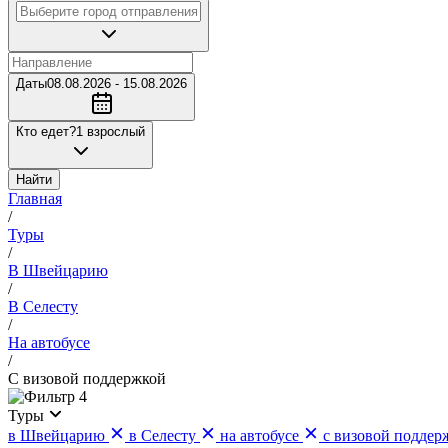
Даты
08.08.2026 - 15.08.2026
Кто едет?
1 взрослый
Найти
Главная
/
Туры
/
В Швейцарию
/
В Селесту
/
На автобусе
/
С визовой поддержкой
4
Туры
в Швейцарию
в Селесту
на автобусе
с визовой поддер