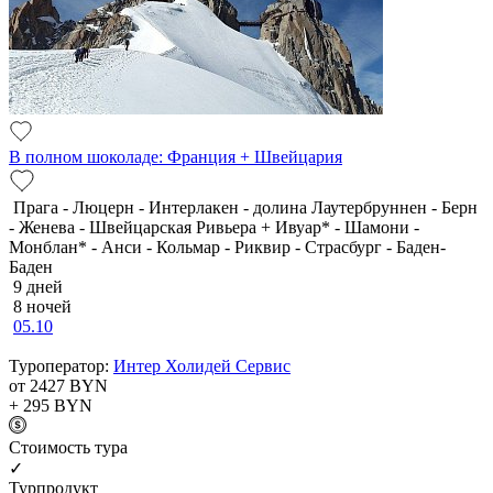
В полном шоколаде: Франция + Швейцария
Прага - Люцерн - Интерлакен - долина Лаутербруннен - Берн
- Женева - Швейцарская Ривьера + Ивуар* - Шамони -
Монблан* - Анси - Кольмар - Риквир - Страсбург - Баден-
Баден
9 дней
8 ночей
05.10
Туроператор:
Интер Холидей Сервис
от 2427
BYN
+ 295
BYN
Cтоимость тура
✓
Турпродукт