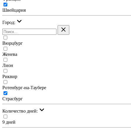
Швейцария
Город:
Вюрцбург
Женева
Лион
Риквир
Ротенбург-на-Таубере
Страсбург
Количество дней:
9 дней