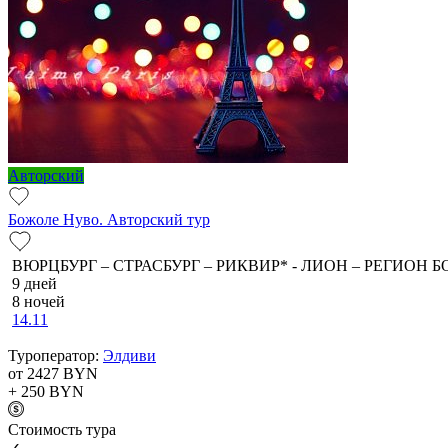
Авторский
Божоле Нуво. Авторский тур
ВЮРЦБУРГ – СТРАСБУРГ – РИКВИР* - ЛИОН – РЕГИОН Б
9 дней
8 ночей
14.11
Туроператор:
Элдиви
от 2427
BYN
+ 250
BYN
Cтоимость тура