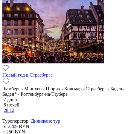
Новый год в Страсбурге
Бамберг - Мюнхен - Цюрих - Кольмар - Страсбург - Баден-
Баден* - Роттенбург-на-Таубере
7 дней
6 ночей
28.12
Туроператор:
Дилижанс тур
от 2209
BYN
+ 250
BYN