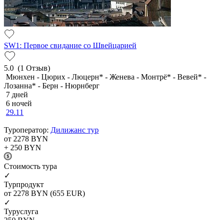
SW1: Первое свидание со Швейцарией
5.0
(1 Отзыв)
Мюнхен - Цюрих - Люцерн* - Женева - Монтрё* - Вевей* -
Лозанна* - Берн - Нюрнберг
7 дней
6 ночей
29.11
Туроператор:
Дилижанс тур
от 2278
BYN
+ 250
BYN
Cтоимость тура
✓
Турпродукт
от 2278
BYN
(655 EUR)
✓
Туруслуга