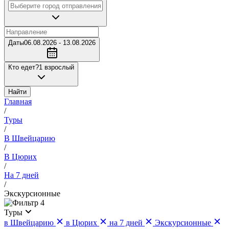
Даты
06.08.2026 - 13.08.2026
Кто едет?
1 взрослый
Найти
Главная
/
Туры
/
В Швейцарию
/
В Цюрих
/
На 7 дней
/
Экскурсионные
4
Туры
в Швейцарию
в Цюрих
на 7 дней
Экскурсионные