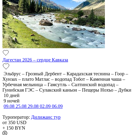
Дагестан 2026 – сердце Кавказа
Эльбрус – Грозный Дербент – Карадахская теснина – Гоор –
Хунзах – плато Матлас – водопад Тобот – Каменная чаша –
Урбечная мельница – Гамсутль – Салтинский водопад –
Гунибская ГЭС – Сулакский каньон – Пещеры Нохъо – Дубки
10 дней
9 ночей
09.08
25.08
29.08
02.09
06.09
Туроператор:
Дилижанс тур
от 350
USD
+ 150
BYN