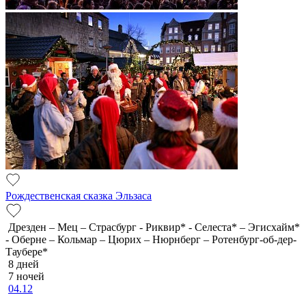
Рождественская сказка Эльзаса
Дрезден – Мец – Страсбург - Риквир* - Селеста* – Эгисхайм*
- Оберне – Кольмар – Цюрих – Нюрнберг – Ротенбург-об-дер-
Таубере*
8 дней
7 ночей
04.12