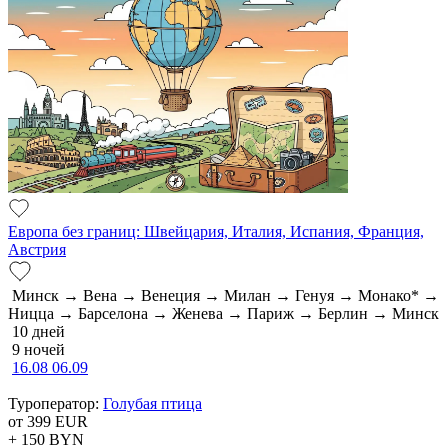
Европа без границ: Швейцария, Италия, Испания, Франция,
Австрия
Минск → Вена → Венеция → Милан → Генуя → Монако* →
Ницца → Барселона → Женева → Париж → Берлин → Минск
10 дней
9 ночей
16.08
06.09
Туроператор:
Голубая птица
от 399
EUR
+ 150
BYN