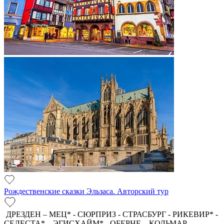
Рождественские сказки Эльзаса. Авторский тур
ДРЕЗДЕН – МЕЦ* - СЮРПРИЗ - СТРАСБУРГ - РИКЕВИР* -
СЕЛЕСТА* – ЭГИСХАЙМ* - ОБЕРНЕ – КОЛЬМАР –