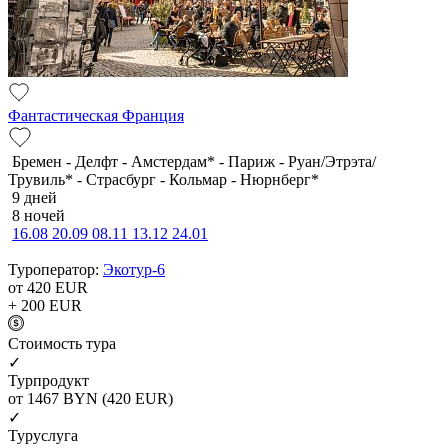
Фантастическая Франция
Бремен - Делфт - Амстердам* - Париж - Руан/Этрэта/
Трувиль* - Страсбург - Кольмар - Нюрнберг*
9 дней
8 ночей
16.08
20.09
08.11
13.12
24.01
Туроператор:
Экотур-6
от 420
EUR
+ 200
EUR
Cтоимость тура
✓
Турпродукт
от 1467
BYN
(420 EUR)
✓
Туруслуга