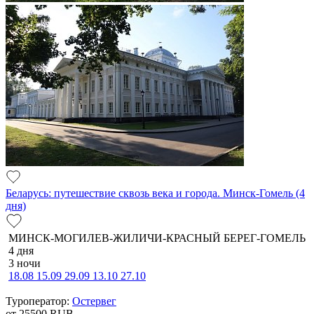
Беларусь: путешествие сквозь века и города. Минск-Гомель (4
дня)
МИНСК-МОГИЛЕВ-ЖИЛИЧИ-КРАСНЫЙ БЕРЕГ-ГОМЕЛЬ
4 дня
3 ночи
18.08
15.09
29.09
13.10
27.10
Туроператор:
Остервег
от 25500
RUB