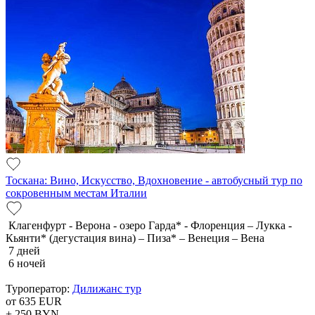
Тоскана: Вино, Искусство, Вдохновение - автобусный тур по
сокровенным местам Италии
Клагенфурт - Верона - озеро Гарда* - Флоренция – Лукка -
Кьянти* (дегустация вина) – Пиза* – Венеция – Вена
7 дней
6 ночей
Туроператор:
Дилижанс тур
от 635
EUR
+ 250
BYN