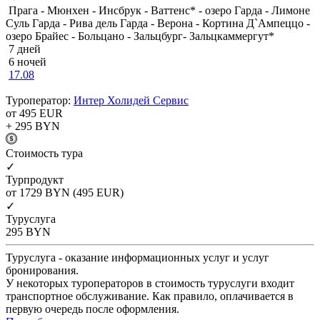
Прага - Мюнхен - Инсбрук - Ваттенс* - озеро Гарда - Лимоне
Суль Гарда - Рива дель Гарда - Верона - Кортина Д`Ампеццо -
озеро Брайес - Больцано - Зальцбург- Зальцкаммергут*
7 дней
6 ночей
17.08
Туроператор:
Интер Холидей Сервис
от 495
EUR
+ 295
BYN
Cтоимость тура
✓
Турпродукт
от 1729
BYN
(495 EUR)
✓
Туруслуга
295
BYN
Туруслуга - оказание информационных услуг и услуг
бронирования.
У некоторых туроператоров в стоимость туруслуги входит
транспортное обслуживание. Как правило, оплачивается в
первую очередь после оформления.