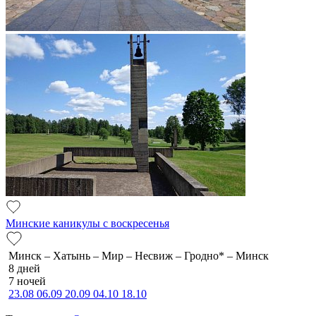
Минские каникулы с воскресенья
Минск – Хатынь – Мир – Несвиж – Гродно* – Минск
8 дней
7 ночей
23.08
06.09
20.09
04.10
18.10