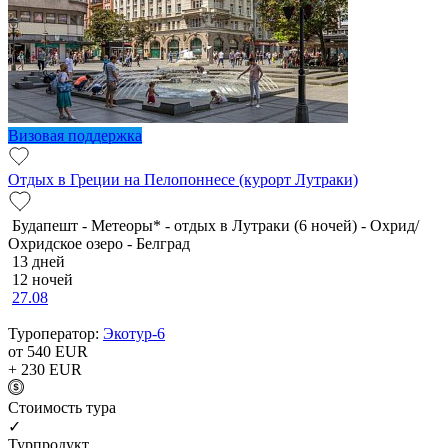
Визовая поддержка
Отдых в Греции на Пелопоннесе (курорт Лутраки)
Будапешт - Метеоры* - отдых в Лутраки (6 ночей) - Охрид/
Охридское озеро - Белград
13 дней
12 ночей
27.08
Туроператор:
Экотур-6
от 540
EUR
+ 230
EUR
Cтоимость тура
✓
Турпродукт