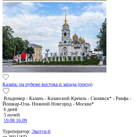
Казань: на рубеже востока и запада (поезд)
Владимир - Казань - Казанский Кремль - Свияжск* - Раифа -
Йошкар-Ола- Нижний Новгород - Москва*
6 дней
5 ночей
19.08
16.09
Туроператор:
Экотур-6
от 360
USD