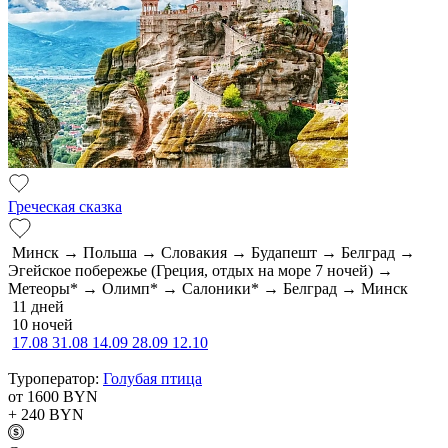
Греческая сказка
Минск → Польша → Словакия → Будапешт → Белград →
Эгейское побережье (Греция, отдых на море 7 ночей) →
Метеоры* → Олимп* → Салоники* → Белград → Минск
11 дней
10 ночей
17.08
31.08
14.09
28.09
12.10
Туроператор:
Голубая птица
от 1600
BYN
+ 240
BYN